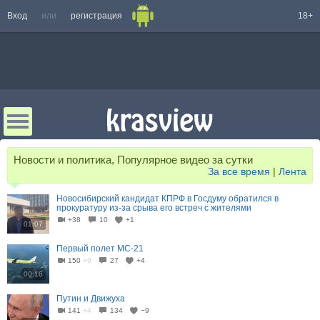
Вход
или
регистрация
18+
Новости и политика, Популярное видео за сутки
За все время
|
Лента
Новосибирский кандидат КПРФ в Госдуму обратился в
прокуратуру из-за срыва его встреч с жителями
+38
10
+1
01:07
Первый полет МС-21
150
+9
27
+4
00:16
Путин и Движуха
141
+4
134
−9