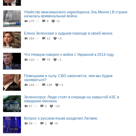
01:51
Убийство мексиканского наркобарона Эль Менчо | В стране
началась криминальная война
175
+4
9
+2
03:35
Елена Зеленская о худшем периоде в своей жизни.
164
+2
12
+3
00:23
Что Немцов говорил о войне с Украиной в 2014 году
110
+2
75
−1
05:00
Помощники в тылу: СВО закончится, чем мы будем
заниматься?
144
+2
136
+1
00:50
Зеленогорск. Люди стоят в очереди на закрытой АЗС в
ожидании бензина.
57
+1
0
−10
00:56
Вопрос о русском языке разделил Латвию.
69
+1
1
+5
03:36