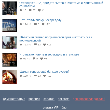
Острецов: США, предательство в Росатоме и Христианский
социализм
13
37
+1
01:05:52
Нет - топливному беспределу
114
+1
3
+12
02:14
16-летний геймер получил свой приз и встретился с
порноактрисой
723
+1
13
+17
04:31
Что нужно понять и верующим и атеистам
65
+1
5
+6
02:05
Шаман теперь ещё больше русский
120
+1
33
−10
00:15
администрация
правила
справка
реклама
для правообладателей
|
|
|
|
|
оплата VIP
блог
|