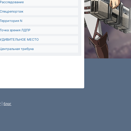
Расследование
Спецрепортаж
Территория N
Точка зрения ЛДПР
УДИВИТЕЛЬНОЕ МЕСТО
Центральная трибуна
P
|
блог