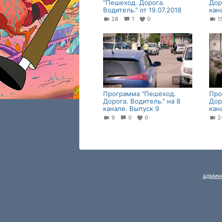
"Пешеход. Дорога.
Дор
Водитель." от 19.07.2018
кан
28
1
0
15:26
Программа "Пешеход.
Про
Дорога. Водитель." на 8
Дор
канале. Выпуск 9
кан
9
0
0
админ