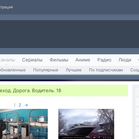
страция
Каналы
Сериалы
Фильмы
Аниме
Радио
Люди
обновленные
Популярные
Лучшие
По подписчикам
Соз
ход. Дорога. Водитель. 18
1
2
→
21:09
17:22