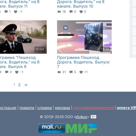
ога. Водитель." на 8
Дорога. Водитель." на 8
але. Выпуск 11
канале. Выпуск 10
15
1
−1
18
0
0
12:04
13:19
грамма "Пешеход.
Программа Пешеход.
ога. Водитель." на 8
Дорога. Водитель. Выпуск
але. Выпуск 8
7
24
0
−1
31
0
+1
1
2
→
истрация
|
правила
|
справка
|
реклама
|
для правообладателей
|
оплата VI
© 2008-2026 ООО «
Инфон
»