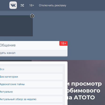
18+
Отключить рекламу
18+
Общение
дать канал
Все
Без категории
Адвокатские тайны
Актуально
Актуальный обзор за неделю