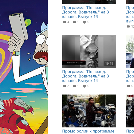
Программа "Пешеход.
Про
Дорога. Водитель." на 8
Дор
канале. Выпуск 16
кан
вып
4
0
0
19:19
Программа "Пешеход.
Про
Дорога. Водитель." на 8
Дор
канале. Выпуск 14
кан
3
0
0
02:19
Промо ролик к программе
Про