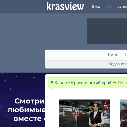
Вход
или
реги
Кино
Недавно 
8 Канал - Красноярский край
→
Пеше
19:31