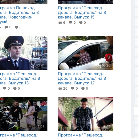
грамма Пешеход.
Программа "Пешеход.
ога. Водитель. на 8
Дорога. Водитель." на 8
але. Новогодний
канале. Выпуск 15
уск!
6
0
0
15
0
0
13:41
16:30
грамма "Пешеход.
Программа "Пешеход.
ога. Водитель." на 8
Дорога. Водитель." на 8
але. Выпуск 13
канале. Выпуск 12
9
0
0
26
0
0
17:05
15:10
грамма "Пешеход.
Программа "Пешеход.