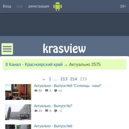
Вход
или
регистрация
18+
8 Канал - Красноярский край
→
Актуально 2575
←
1
...
213
214
215
Актуально - Выпуск №8 "Солонцы - наш!"
80
2
+2
04:47
Актуально - Выпуск №7
23
0
−1
06:15
Актуально - Выпуск №6