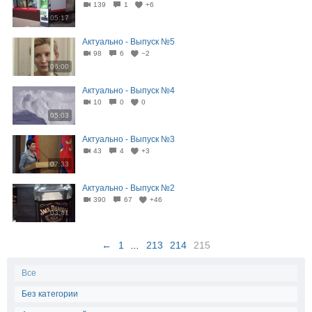
139
1
+6
05:17
Актуально - Выпуск №5
98
6
−2
06:00
Актуально - Выпуск №4
10
0
0
05:03
Актуально - Выпуск №3
43
4
+3
07:33
Актуально - Выпуск №2
390
67
+46
03:41
←
1
...
213
214
215
Все
Без категории